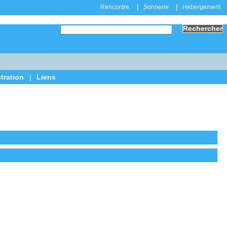
|
|
Rencontre
Sonnerie
Hebergement
tration
|
Liens