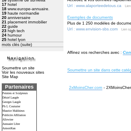
16
systeme de surveilla
17
hotel
Url : www.alaporteedetous.ca
Lien
18
www.europe-annuaire.
19
haute normandie
Exemples de documents
20
anniversaire
21
placement immobilier
Plus de 1 250 modèles de documen
22
guide
Url : www.envision-sbs.com
Lien s
23
high tech
24
humour
25
hotel lyon
mots clés (suite)
Affinez vos recherches avec :
Con
Soumettre un site
Soumettre un site dans cette caté
Voir les nouveaux sites
Site Map
Partenaires
2xMoinsCher.com
- 2XMoinsCher 
Peintres et Sculpteurs
Désiré Laugée
Georges Laugée
Ph L Couturier
Maurice Malézieux
Publicite Affiliation
Allowine
Annuaire Libre
ArmoriKan