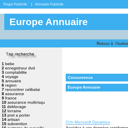
|
Regie Publicite
Annuaire Publicite
Europe Annuaire
Retour à l'inde
1
bebe
2
enregistreur dvd
3
comptabilite
4
voyage
Concurrence
5
annuaire
6
region
Europe Annuaire
7
rencontrer celibatai
8
assurance
9
france
10
assurance multirisqu
11
deblocage
12
lorraine
13
pret a porter
14
artisan
Crm Microsoft Dynamics
15
subvention
Accédez à vos données rapidement