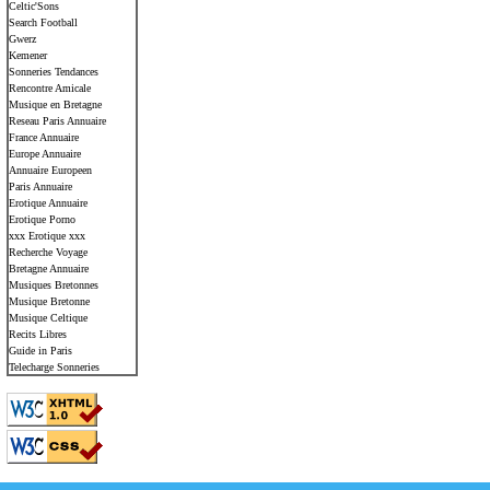
Celtic'Sons
Search Football
Gwerz
Kemener
Sonneries Tendances
Rencontre Amicale
Musique en Bretagne
Reseau Paris Annuaire
France Annuaire
Europe Annuaire
Annuaire Europeen
Paris Annuaire
Erotique Annuaire
Erotique Porno
xxx Erotique xxx
Recherche Voyage
Bretagne Annuaire
Musiques Bretonnes
Musique Bretonne
Musique Celtique
Recits Libres
Guide in Paris
Telecharge Sonneries