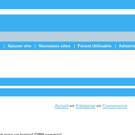
x
|
Ajouter site
|
Nouveaux sites
|
Forum Utilisable
|
Adminis
Accueil
=>
Entreprise
=>
Concurrence
 avec un logiciel CRM convivial.