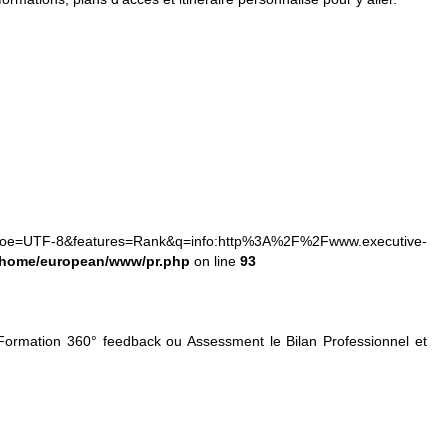
-8&oe=UTF-8&features=Rank&q=info:http%3A%2F%2Fwww.executive-
/home/european/www/pr.php
on line
93
ormation 360° feedback ou Assessment le Bilan Professionnel et