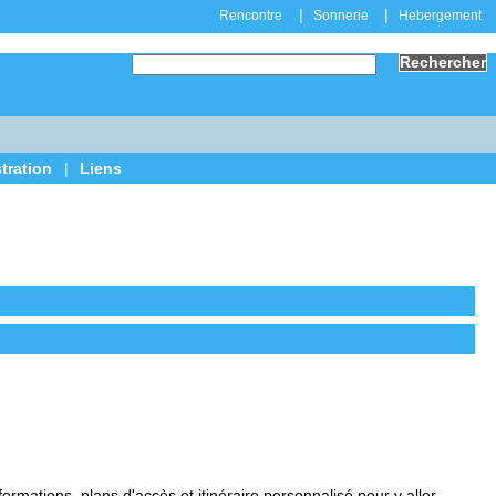
|
|
Rencontre
Sonnerie
Hebergement
tration
|
Liens
ations, plans d'accès et itinéraire personnalisé pour y aller.