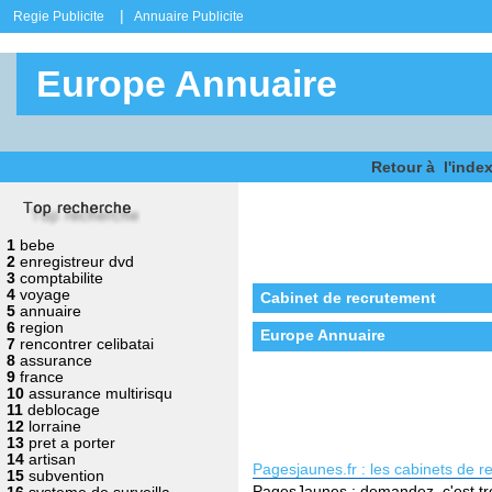
|
Regie Publicite
Annuaire Publicite
Europe Annuaire
Retour à l'inde
1
bebe
2
enregistreur dvd
3
comptabilite
4
voyage
Cabinet de recrutement
5
annuaire
6
region
Europe Annuaire
7
rencontrer celibatai
8
assurance
9
france
10
assurance multirisqu
11
deblocage
12
lorraine
13
pret a porter
14
artisan
Pagesjaunes.fr : les cabinets de 
15
subvention
PagesJaunes : demandez, c'est trou