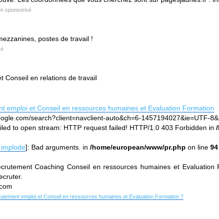
en sponsorisé
ezzanines, postes de travail !
sé
 Conseil en relations de travail
 emploi et Conseil en ressources humaines et Evaluation Formation
.google.com/search?client=navclient-auto&ch=6-1457194027&ie=UTF
failed to open stream: HTTP request failed! HTTP/1.0 403 Forbidden in
.implode
]: Bad arguments. in
/home/european/www/pr.php
on line
94
crutement Coaching Conseil en ressources humaines et Evaluation F
ecruter.
.com
rutement emploi et Conseil en ressources humaines et Evaluation Formation ?