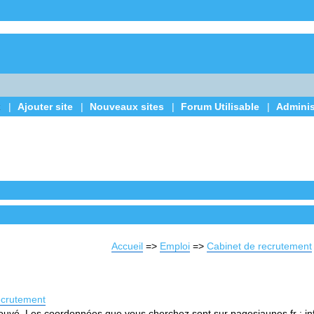
x
|
Ajouter site
|
Nouveaux sites
|
Forum Utilisable
|
Adminis
Accueil
=>
Emploi
=>
Cabinet de recrutement
recrutement
vé. Les coordonnées que vous cherchez sont sur pagesjaunes.fr : inform