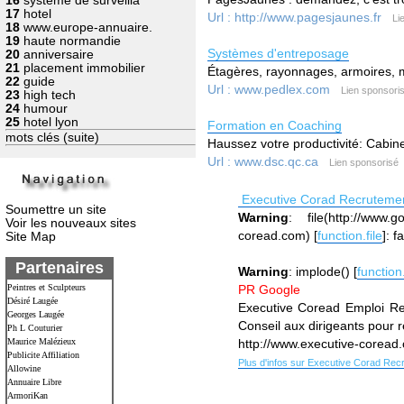
16
systeme de surveilla
17
hotel
Url : http://www.pagesjaunes.fr
Li
18
www.europe-annuaire.
19
haute normandie
Systèmes d'entreposage
20
anniversaire
21
placement immobilier
Étagères, rayonnages, armoires, m
22
guide
Url : www.pedlex.com
Lien sponsori
23
high tech
24
humour
25
hotel lyon
Formation en Coaching
mots clés (suite)
Haussez votre productivité: Cabinet
Url : www.dsc.qc.ca
Lien sponsorisé
Executive Corad Recrutement
Soumettre un site
Warning
: file(http://www
Voir les nouveaux sites
coread.com) [
function.file
]: 
Site Map
Partenaires
Warning
: implode() [
function
Peintres et Sculpteurs
PR Google
Désiré Laugée
Executive Coread Emploi Re
Georges Laugée
Conseil aux dirigeants pour r
Ph L Couturier
Maurice Malézieux
http://www.executive-coread
Publicite Affiliation
Plus d'infos sur Executive Corad Rec
Allowine
Annuaire Libre
ArmoriKan