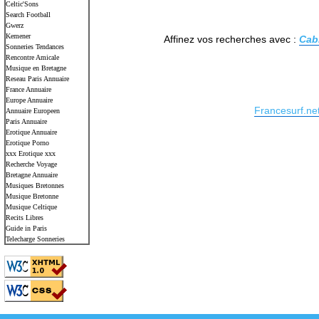
Celtic'Sons
Search Football
Gwerz
Kemener
Affinez vos recherches avec :
Cab
Sonneries Tendances
Rencontre Amicale
Musique en Bretagne
Reseau Paris Annuaire
France Annuaire
Europe Annuaire
Francesurf.ne
Annuaire Europeen
Paris Annuaire
Erotique Annuaire
Erotique Porno
xxx Erotique xxx
Recherche Voyage
Bretagne Annuaire
Musiques Bretonnes
Musique Bretonne
Musique Celtique
Recits Libres
Guide in Paris
Telecharge Sonneries